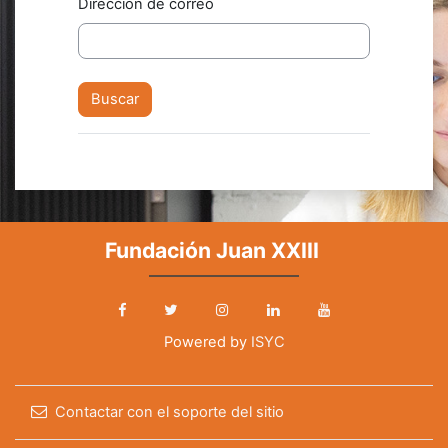
Dirección de correo
Fundación Juan XXIII
Powered by
ISYC
Contactar con el soporte del sitio